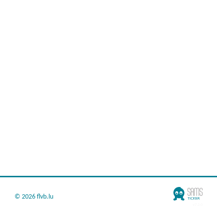
©
2026 flvb.lu
v7.2.0