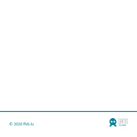
©
2026 flvb.lu
v7.2.0