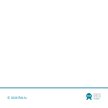
©
2026 flvb.lu
v7.2.0