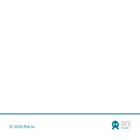
©
2026 flvb.lu
v7.2.0