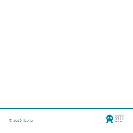
©
2026 flvb.lu
v7.2.0