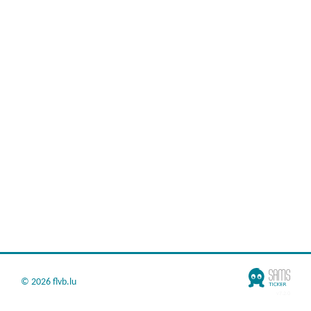
©
2026 flvb.lu
v7.2.0